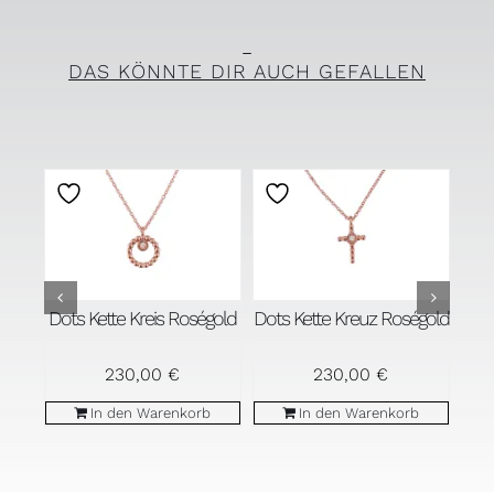
DAS KÖNNTE DIR AUCH GEFALLEN
D
gold
Dots Kette Kreis Roségold
Dots Kette Kreuz Roségold
230,00
€
230,00
€
b
In den Warenkorb
In den Warenkorb