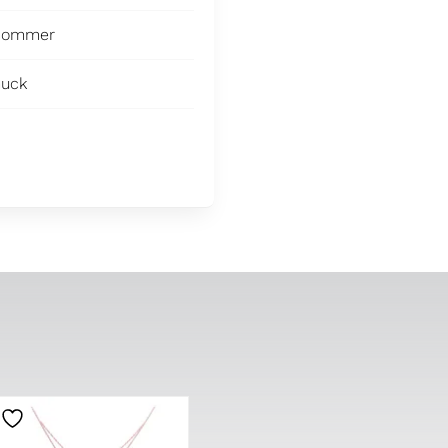
 Sommer
muck