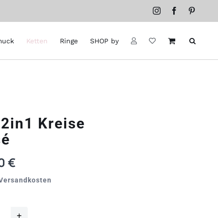
Instagram
Facebook
Pintere
muck
Ketten
Ringe
SHOP by
 2in1 Kreise
sé
00
€
. Versandkosten