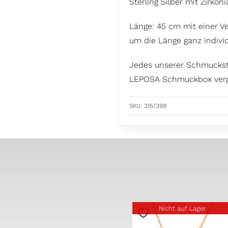
Sterling Silber mit Zirkoni
Länge: 45 cm mit einer V
um die Länge ganz indivi
Jedes unserer Schmuckstüc
LEPOSA Schmuckbox verp
SKU:
315/399
Nicht auf Lager