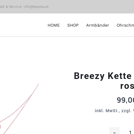
akt & Service: info@leposa.at
HOME
SHOP
Armbänder
Ohrsch
Breezy Kette
ro
99,
inkl. MwSt., zzgl