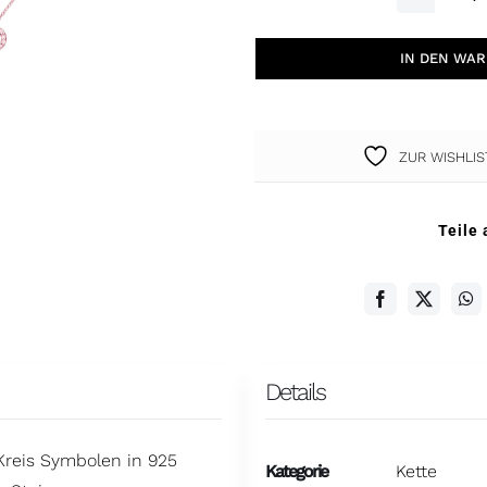
B
K
IN DEN WA
2
K
r
ZUR WISHLI
M
Teile 
Details
 Kreis Symbolen in 925
Kategorie
Kette