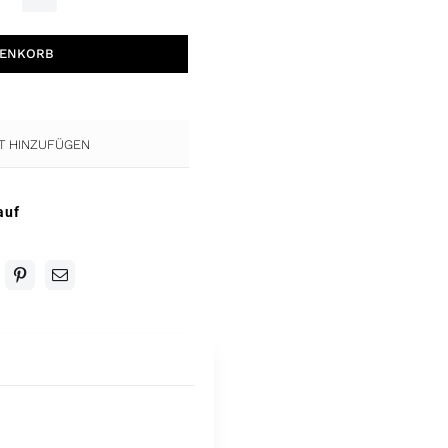
reezy
ette
RENKORB
in1
reise
osé
ST HINZUFÜGEN
enge
auf