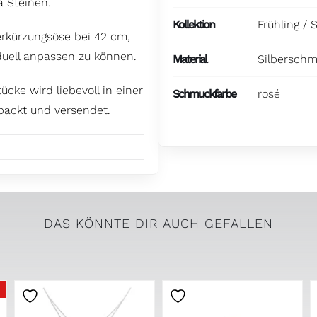
a Steinen.
Kollektion
Frühling /
erkürzungsöse bei 42 cm,
duell anpassen zu können.
Material
Silbersch
ke wird liebevoll in einer
Schmuckfarbe
rosé
ackt und versendet.
DAS KÖNNTE DIR AUCH GEFALLEN