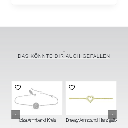
DAS KÖNNTE DIR AUCH GEFALLEN
Breezy Armband Herz gelb
rosé
Ibiza Armband Kreis