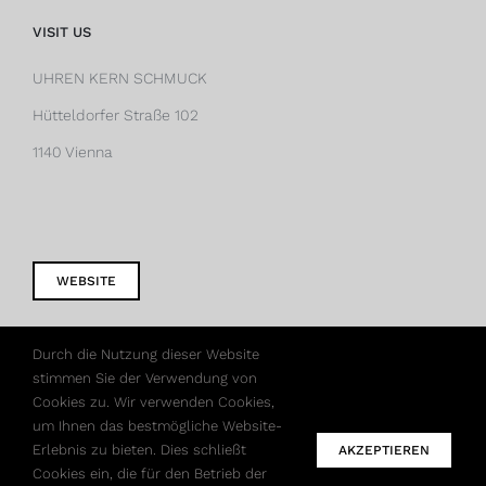
VISIT US
UHREN KERN SCHMUCK
Hütteldorfer Straße 102
1140 Vienna
WEBSITE
Durch die Nutzung dieser Website
stimmen Sie der Verwendung von
Cookies zu. Wir verwenden Cookies,
um Ihnen das bestmögliche Website-
Erlebnis zu bieten. Dies schließt
AKZEPTIEREN
Cookies ein, die für den Betrieb der
© Copyright 2012 -
2026 | All Rights Reserved