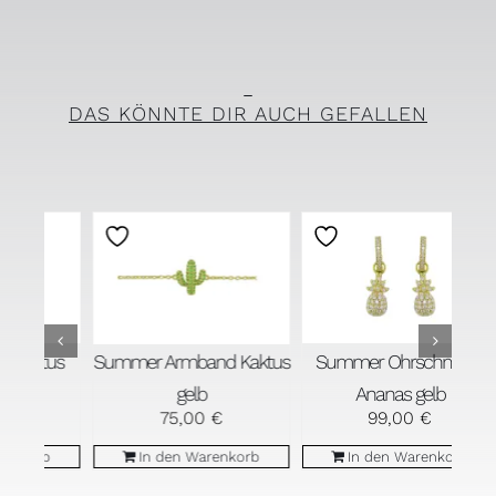
DAS KÖNNTE DIR AUCH GEFALLEN
us
Summer Ohrschmuck
S
Summer Armband Kaktus
Ananas gelb
gelb
99,00
€
75,00
€
b
In den Warenkorb
In den Warenkorb