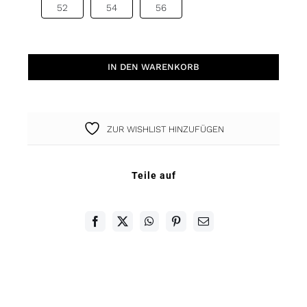
52
54
56

FUN
IN DEN WARENKORB
Ring
Citrin
rosé
ZUR WISHLIST HINZUFÜGEN
Menge
Teile auf