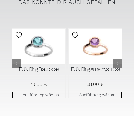
DAS KÖNNTE DIR AUCH GEFALLEN
FUN Ring Blautopas
FUN Ring Amethyst rosé
70,00
€
68,00
€
en
Ausführung wählen
Ausführung wählen