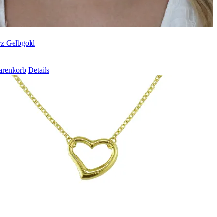
rz Gelbgold
arenkorb
Details