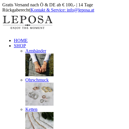
Zum
Gratis Versand nach Ö & DE ab € 100,- | 14 Tage
Inhalt
Rückgaberecht
|
Kontakt & Service: info@leposa.at
springen
Instagram
Facebook
Pinterest
HOME
SHOP
Armbänder
Ohrschmuck
Ketten