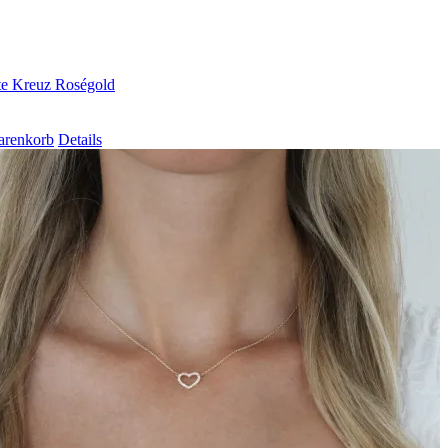
te Kreuz Roségold
arenkorb
Details