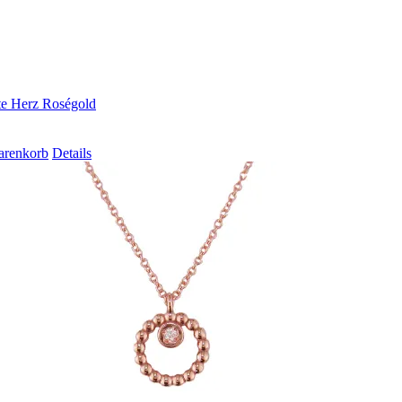
te Herz Roségold
arenkorb
Details