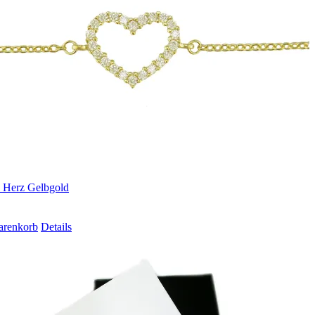
 Herz Gelbgold
arenkorb
Details