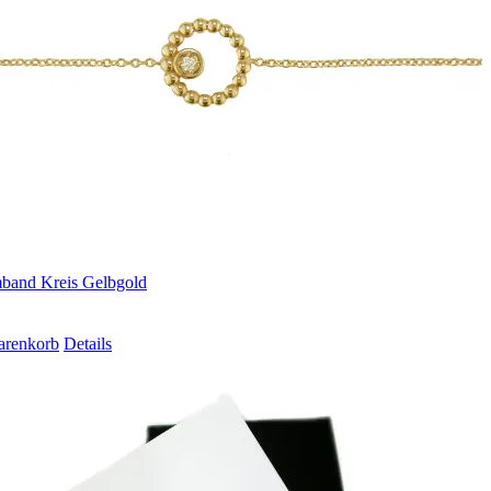
band Kreis Gelbgold
arenkorb
Details