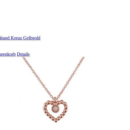
band Kreuz Gelbgold
arenkorb
Details