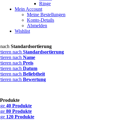
Ringe
Mein Account
Meine Bestellungen
Konto-Details
Abmelden
Wishlist
n nach
Standardsortierung
rtieren nach
Standardsortierung
rtieren nach
Name
rtieren nach
Preis
rtieren nach
Datum
rtieren nach
Beliebtheit
rtieren nach
Bewertung
 Produkte
ige
40 Produkte
ige
80 Produkte
ige
120 Produkte