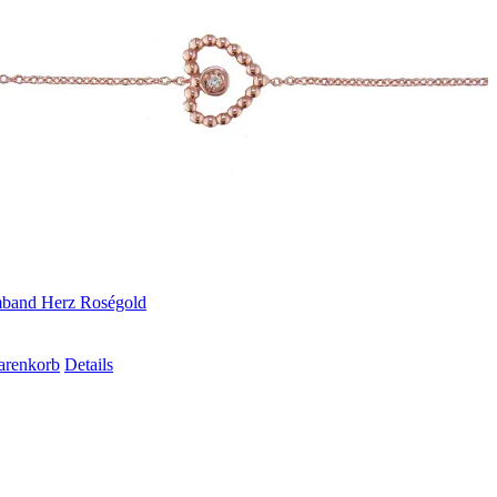
band Herz Roségold
arenkorb
Details