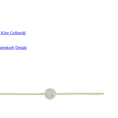
Klee Gelbgold
arenkorb
Details