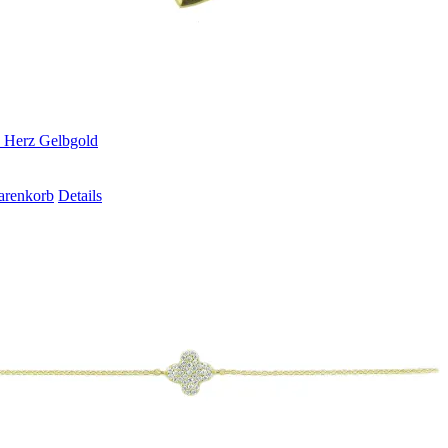
 Herz Gelbgold
arenkorb
Details