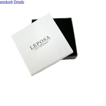
arenkorb
Details