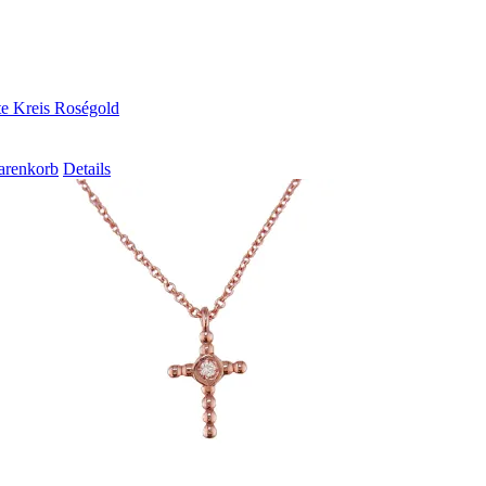
te Kreis Roségold
arenkorb
Details