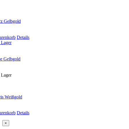
rz Gelbgold
arenkorb
Details
 Lager
ee Gelbgold
 Lager
eis Weißgold
arenkorb
Details
Close
×
product