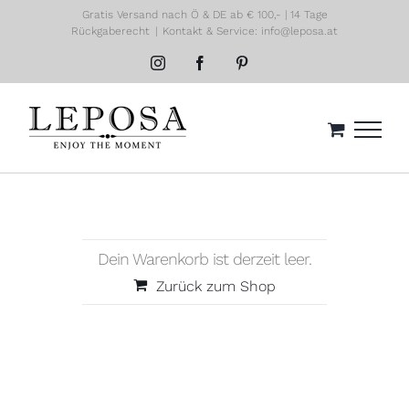
Zum
Gratis Versand nach Ö & DE ab € 100,- | 14 Tage
Rückgaberecht
|
Kontakt & Service: info@leposa.at
Inhalt
springen
Instagram
Facebook
Pinterest
Dein Warenkorb ist derzeit leer.
Zurück zum Shop